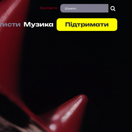
Пошук
Контакти
...
тисти
Музика
Підтримати