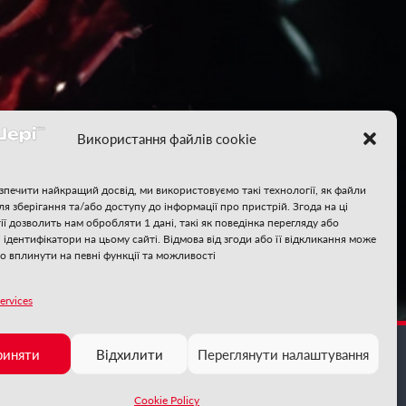
Використання файлів cookie
зпечити найкращий досвід, ми використовуємо такі технології, як файли
для зберігання та/або доступу до інформації про пристрій. Згода на ці
ії дозволить нам обробляти 1 дані, такі як поведінка перегляду або
і ідентифікатори на цьому сайті. Відмова від згоди або її відкликання може
о вплинути на певні функції та можливості
ervices
❄
❄
❄
❄
❄
❄
риняти
Відхилити
Переглянути налаштування
❄
❄
Cookie Policy