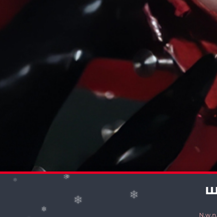
❄
❄
❄
❄
❄
❄
❄
❄
❄
Ш
❄
❄
❄
❄
N.w.n.