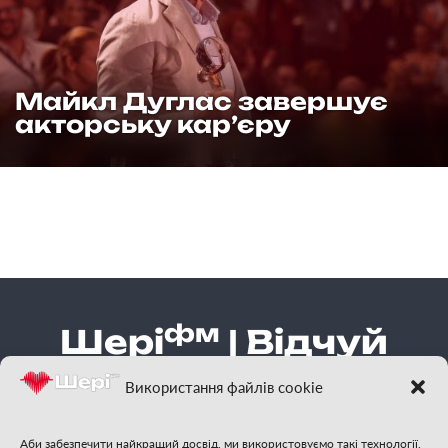
Майкл Дуглас завершує
акторську кар’єру
фм
Шері
| Відчуй
гарну музику
Використання файлів cookie
Аби забезпечити найкращий досвід, ми використовуємо такі технології,