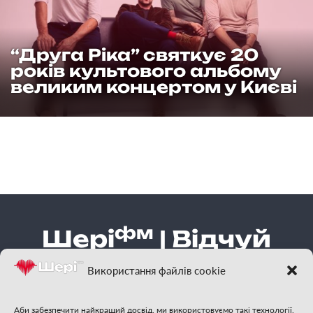
“Друга Ріка” святкує 20
років культового альбому
великим концертом у Києві
фм
Шері
| Відчуй
гарну музику
Використання файлів cookie
Аби забезпечити найкращий досвід, ми використовуємо такі технології,