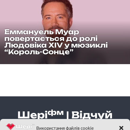
Еммануель Муар
повертається до ролі
Людовіка XIV у мюзиклі
“Король-Сонце”
фм
Шері
| Відчуй
гарну музику
Використання файлів cookie