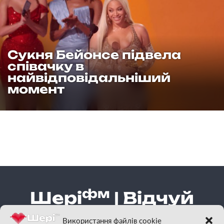
Сукня Бейонсе підвела
співачку в
найвідповідальніший
момент
фм
Шері
| Відчуй
гарну музику
Використання файлів cookie