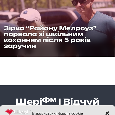
Зірка “Району Мелроуз”
порвала зі шкільним
коханням після 5 років
заручин
фм
Шері
| Відчуй
гарну музику
Використання файлів cookie