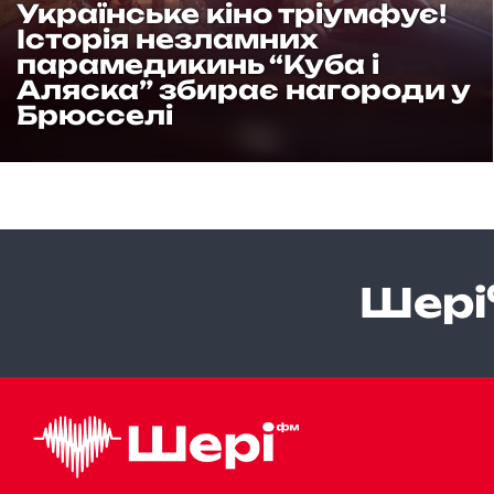
Українське кіно тріумфує!
Історія незламних
парамедикинь “Куба і
Аляска” збирає нагороди у
Брюсселі
Шері