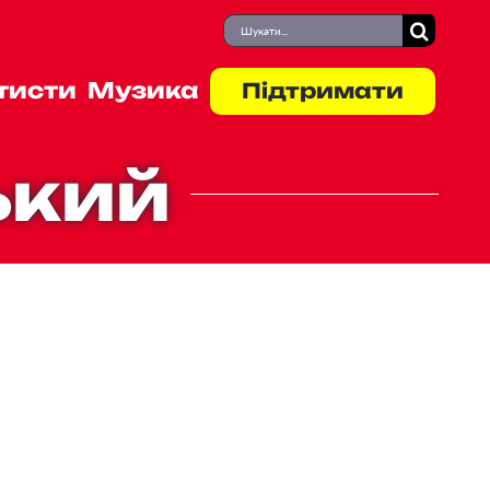
Пошук
Контакти
...
тисти
Музика
Підтримати
ький