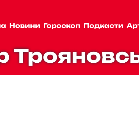
на
Новини
Гороскоп
Подкасти
Ар
р Трояновс