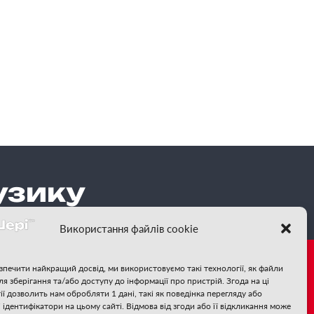
узику
Використання файлів cookie
зпечити найкращий досвід, ми використовуємо такі технології, як файли
для зберігання та/або доступу до інформації про пристрій. Згода на ці
те за нами:
ії дозволить нам обробляти 1 дані, такі як поведінка перегляду або
і ідентифікатори на цьому сайті. Відмова від згоди або її відкликання може