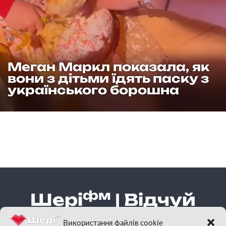
Меган Маркл показала, як
вони з дітьми їдять паску з
українського борошна
фм
Шері
| Відчуй
гарну музику
Використання файлів cookie