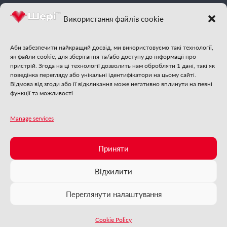
фм
Шері
| Відчуй
Використання файлів cookie
гарну музику
Аби забезпечити найкращий досвід, ми використовуємо такі технології,
як файли cookie, для зберігання та/або доступу до інформації про
пристрій. Згода на ці технології дозволить нам обробляти 1 дані, такі як
поведінка перегляду або унікальні ідентифікатори на цьому сайті.
Відмова від згоди або її відкликання може негативно вплинути на певні
функції та можливості
Стежте за нами:
Manage services
❄
❄
❄
❄
Приняти
❄
❄
фм
2025 | Шері
| Із самого серця Бучі
ФМ
❄
Шері
онлайн
❄
❄
Відхилити
❄
❄
❄
Зараз грає:
❄
❄
❄
❄
Faber, Rasmus Feat. Fearon, Dyanna - All Of My Dreams
❄
❄
Переглянути налаштування
❄
❄
❄
❄
❄
❄
❄
Cookie Policy
❄