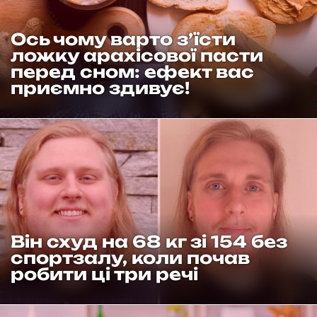
Ось чому варто з’їсти
ложку арахісової пасти
перед сном: ефект вас
приємно здивує!
Він схуд на 68 кг зі 154 без
спортзалу, коли почав
робити ці три речі