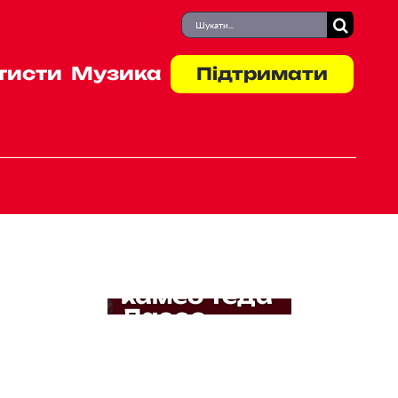
Пошук
Контакти
...
тисти
Музика
Підтримати
11 хвилин
на всіх:
Мадонна,
BTS і
Шакіра
відіграли
перерву
фіналу
Чемпіонату
світу — з
камео Теда
Лассо