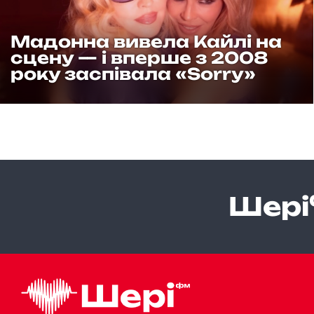
Мадонна
показала
Мадонна вивела Кайлі на
зворушливе
сцену — і вперше з 2008
родинне
року заспівала «Sorry»
фото
до
Дня
матері
Шері