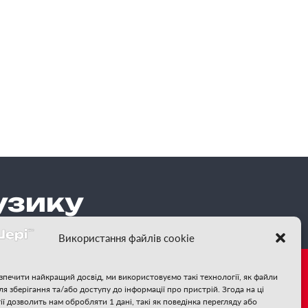
узику
Використання файлів cookie
зпечити найкращий досвід, ми використовуємо такі технології, як файли
для зберігання та/або доступу до інформації про пристрій. Згода на ці
те за нами:
ії дозволить нам обробляти 1 дані, такі як поведінка перегляду або