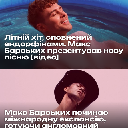
Літній хіт, сповнений
ендорфінами. Макс
Барських презентував нову
пісню [відео]
Макс Барських починає
міжнародну експансію,
готуючи англомовний