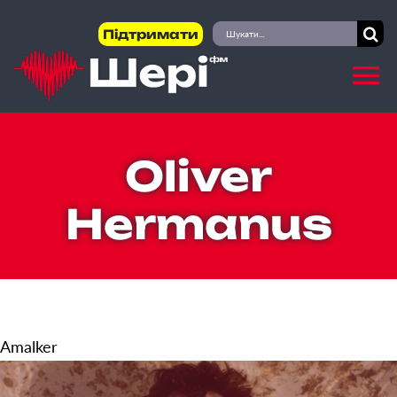
Skip
Пошук
Підтримати
to
...
content
Oliver
Hermanus
Amalker