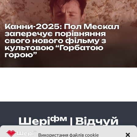
Канни-2025: Пол Мескал
заперечує порівняння
свого нового фільму з
культовою “Горбатою
горою”
фм
Шері
| Відчуй
гарну музику
Використання файлів cookie