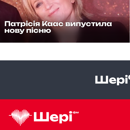
Патрісія Каас випустила
нову пісню
Шері