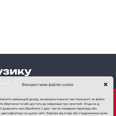
узику
Використання файлів cookie
зпечити найкращий досвід, ми використовуємо такі технології, як файли
для зберігання та/або доступу до інформації про пристрій. Згода на ці
те за нами:
ії дозволить нам обробляти 1 дані, такі як поведінка перегляду або
і ідентифікатори на цьому сайті. Відмова від згоди або її відкликання може