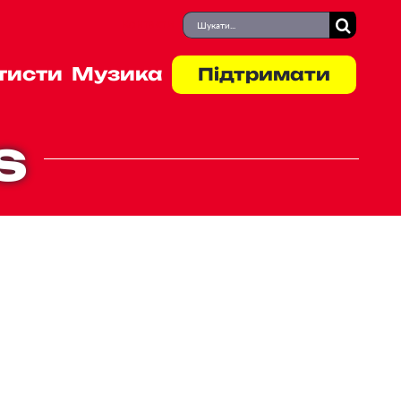
Пошук
Контакти
...
тисти
Музика
Підтримати
s