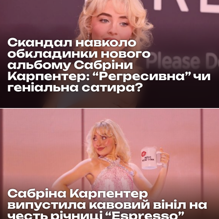
Скандал навколо
обкладинки нового
альбому Сабріни
Карпентер: “Регресивна” чи
геніальна сатира?
Сабріна Карпентер
випустила кавовий вініл на
честь річниці “Espresso”