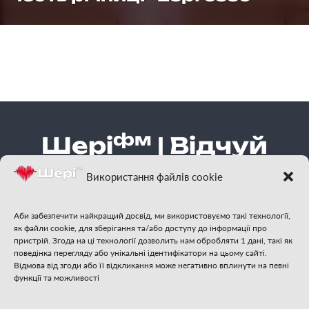
фм
Шері
| Відчуй
гарну музику
Використання файлів cookie
Аби забезпечити найкращий досвід, ми використовуємо такі технології,
як файли cookie, для зберігання та/або доступу до інформації про
пристрій. Згода на ці технології дозволить нам обробляти 1 дані, такі як
поведінка перегляду або унікальні ідентифікатори на цьому сайті.
Відмова від згоди або її відкликання може негативно вплинути на певні
функції та можливості
Стежте за нами: