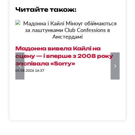
Читайте також:
С
Мадонна вивела Кайлі на
в
сцену — і вперше з 2008 року
к
заспівала «Sorry»
п
04.08.2026 16:37
04