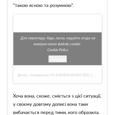
“такою ясною та розумною”.
Для перегляду, будь ласка, надайте згоду на
використання файлів cookie.
Cookie Policy
Я згоден
Допис, поширений XILA MARIA RIVER RED (@britneyspears)
Хоча вона, схоже, сміється з цієї ситуації,
у своєму довгому дописі вона таки
вибачається перед тими, кого образила.