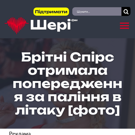
Skip
Пошук
Підтримати
to
...
content
Брітні Спірс
отримала
попередженн
я за паління в
літаку [фото]
Реклама