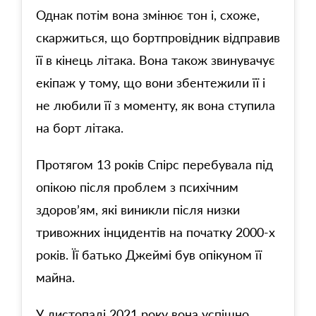
Однак потім вона змінює тон і, схоже,
скаржиться, що бортпровідник відправив
її в кінець літака. Вона також звинувачує
екіпаж у тому, що вони збентежили її і
не любили її з моменту, як вона ступила
на борт літака.
Протягом 13 років Спірс перебувала під
опікою після проблем з психічним
здоров’ям, які виникли після низки
тривожних інцидентів на початку 2000-х
років. Її батько Джеймі був опікуном її
майна.
У листопаді 2021 року вона успішно