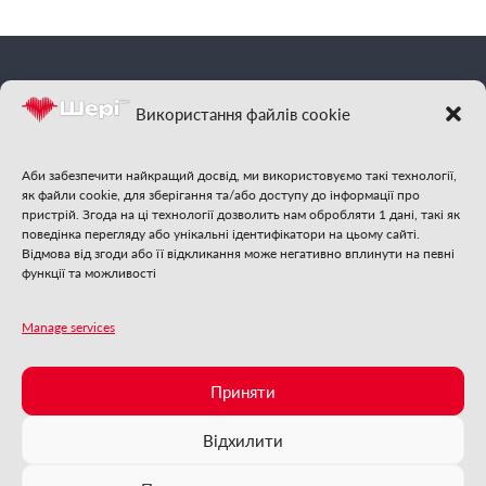
фм
Шері
| Відчуй
Використання файлів cookie
гарну музику
Аби забезпечити найкращий досвід, ми використовуємо такі технології,
як файли cookie, для зберігання та/або доступу до інформації про
пристрій. Згода на ці технології дозволить нам обробляти 1 дані, такі як
поведінка перегляду або унікальні ідентифікатори на цьому сайті.
Відмова від згоди або її відкликання може негативно вплинути на певні
функції та можливості
Стежте за нами:
Manage services
Приняти
❄
❄
❄
❄
❄
❄
фм
2025 | Шері
| Із самого серця Бучі
❄
ФМ
Шері
онлайн
❄
❄
❄
❄
Відхилити
❄
❄
❄
❄
❄
Зараз грає:
❄
❄
❄
Соціальна Реклама
❄
❄
❄
❄