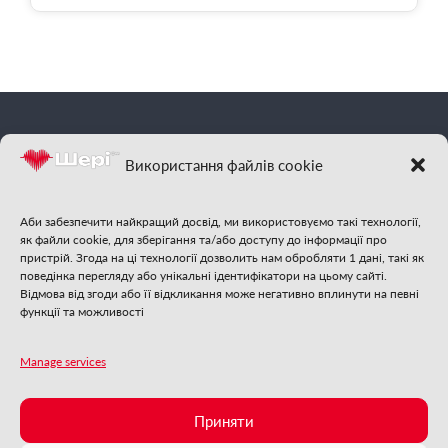
фм
Шері
| Відчуй
Використання файлів cookie
гарну музику
Аби забезпечити найкращий досвід, ми використовуємо такі технології,
як файли cookie, для зберігання та/або доступу до інформації про
пристрій. Згода на ці технології дозволить нам обробляти 1 дані, такі як
поведінка перегляду або унікальні ідентифікатори на цьому сайті.
Відмова від згоди або її відкликання може негативно вплинути на певні
функції та можливості
Стежте за нами:
Manage services
❄
❄
❄
❄
❄
Приняти
ФМ
Шері
онлайн
❄
фм
2025 | Шері
| Із самого серця Бучі