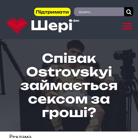
Skip
Пошук
Підтримати
to
...
content
Співак
Ostrovskyi
займається
сексом за
гроші?
Реклама