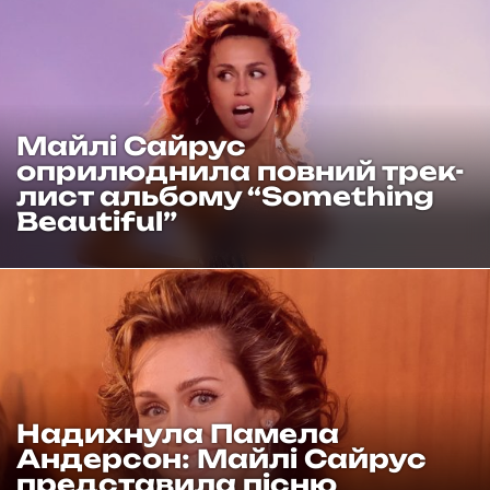
Майлі Сайрус
оприлюднила повний трек-
лист альбому “Something
Beautiful”
Надихнула Памела
Андерсон: Майлі Сайрус
представила пісню