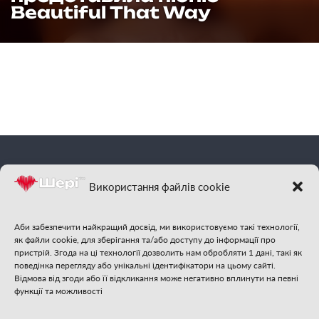
Beautiful That Way
End
of
the
World
фм
Шері
| Відчуй
Використання файлів cookie
гарну музику
Аби забезпечити найкращий досвід, ми використовуємо такі технології,
як файли cookie, для зберігання та/або доступу до інформації про
пристрій. Згода на ці технології дозволить нам обробляти 1 дані, такі як
поведінка перегляду або унікальні ідентифікатори на цьому сайті.
Відмова від згоди або її відкликання може негативно вплинути на певні
функції та можливості