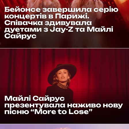
Бейонсе завершила серію
концертів в Парижі.
Співачка здивувала
дуетами з Jay-Z та Майлі
Сайрус
Майлі Сайрус
презентувала наживо нову
пісню “More to Lose”