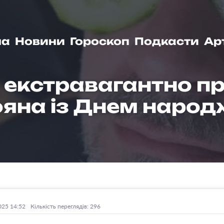
на
Новини
Гороскоп
Подкасти
Ар
 екстравагантно п
яна із Днем наро
025 14:52
Кількість переглядів: 296