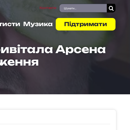
Пошук
Контакти
...
тисти
Музика
Підтримати
ривітала Арсена
дження