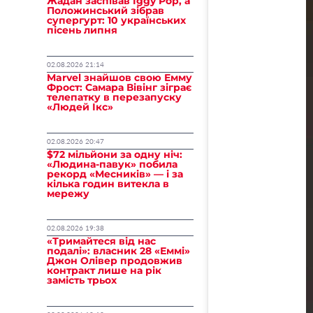
Жадан заспівав Iggy Pop, а
Положинський зібрав
супергурт: 10 українських
пісень липня
02.08.2026 21:14
Marvel знайшов свою Емму
Фрост: Самара Вівінг зіграє
телепатку в перезапуску
«Людей Ікс»
02.08.2026 20:47
$72 мільйони за одну ніч:
«Людина-павук» побила
рекорд «Месників» — і за
кілька годин витекла в
мережу
02.08.2026 19:38
«Тримайтеся від нас
подалі»: власник 28 «Еммі»
Джон Олівер продовжив
контракт лише на рік
замість трьох