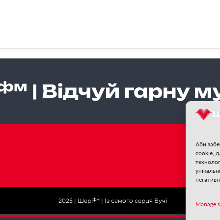
фм
| Відчуй гарну м
Аби забе
cookie, 
Стеж
технолог
унікальн
негативн
фм
2025 | Шері
| Із самого серця Бучі
Manage s
❄
❄
❄
❄