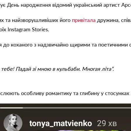
кує День народження відомий український артист Арс
их та найзворушливіших його
привітала
дружина, спів
їх Instagram Stories.
я до коханого з надзвичайно щирими та поетичними 
ебе! Падай зі мною в кульбаби. Многая літа”.
еслюють особливу романтику та глибину у стосунках з