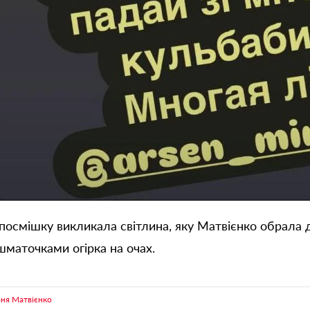
осмішку викликала світлина, яку Матвієнко обрала д
шматочками огірка на очах.
оня Матвієнко