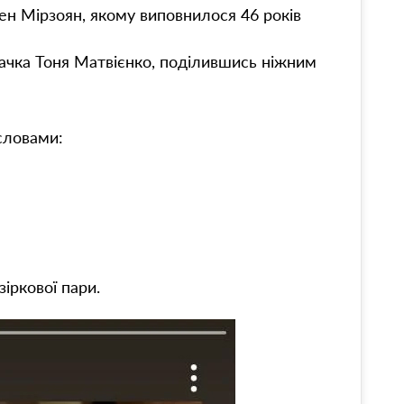
ен Мірзоян, якому виповнилося 46 років
ачка Тоня Матвієнко, поділившись ніжним
словами:
іркової пари.