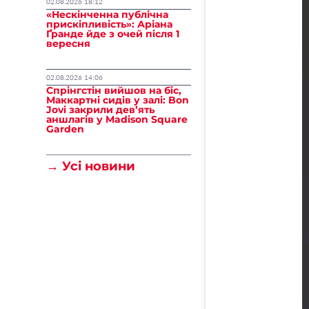
02.08.2026 18:12
«Нескінченна публічна
прискіпливість»: Аріана
Ґранде йде з очей після 1
вересня
02.08.2026 14:06
Спрінгстін вийшов на біс,
Маккартні сидів у залі: Bon
Jovi закрили дев’ять
аншлагів у Madison Square
Garden
→ Усі новини