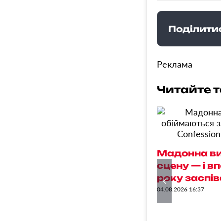
Поділити
Реклама
Читайте 
Мадонна ви
сцену — і в
року заспів
04.08.2026 16:37