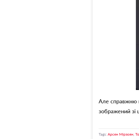
Але справжню п
зображений зі 
Tags:
Арсен Мірзоян
,
Т