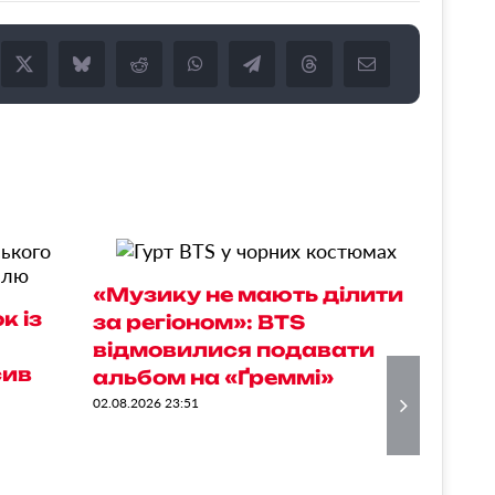
«Музику не мають ділити
3,
к із
за регіоном»: BTS
дв
відмовилися подавати
Но
сив
альбом на «Ґреммі»
фр
20
02.08.2026 23:51
02.08