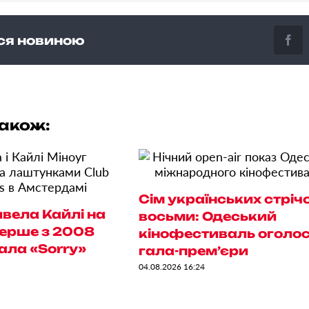
ся новиною
також:
Сім українських стрічо
вела Кайлі на
восьми: Одеський
перше з 2008
кінофестиваль оголо
ала «Sorry»
гала-прем’єри
04.08.2026 16:24