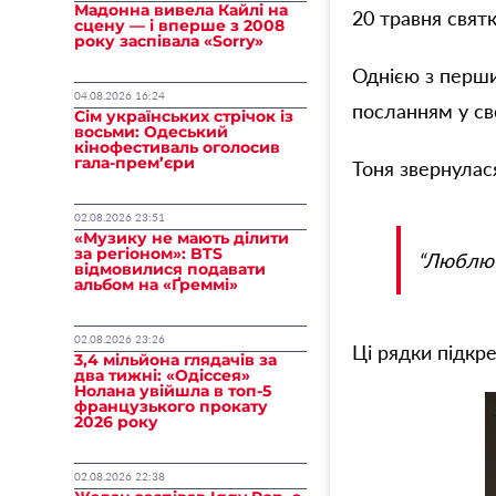
Мадонна вивела Кайлі на
20 травня свят
сцену — і вперше з 2008
року заспівала «Sorry»
Однією з перш
04.08.2026 16:24
посланням у сво
Сім українських стрічок із
восьми: Одеський
кінофестиваль оголосив
гала-прем’єри
Тоня звернулас
02.08.2026 23:51
«Музику не мають ділити
за регіоном»: BTS
“Люблю т
відмовилися подавати
альбом на «Ґреммі»
02.08.2026 23:26
Ці рядки підкр
3,4 мільйона глядачів за
два тижні: «Одіссея»
Нолана увійшла в топ-5
французького прокату
2026 року
02.08.2026 22:38