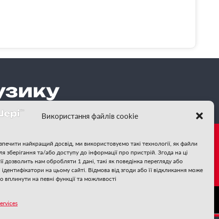
узику
Використання файлів cookie
зпечити найкращий досвід, ми використовуємо такі технології, як файли
для зберігання та/або доступу до інформації про пристрій. Згода на ці
те за нами:
ії дозволить нам обробляти 1 дані, такі як поведінка перегляду або
і ідентифікатори на цьому сайті. Відмова від згоди або її відкликання може
о вплинути на певні функції та можливості
❄
❄
ervices
❄
❄
❄
❄
❄