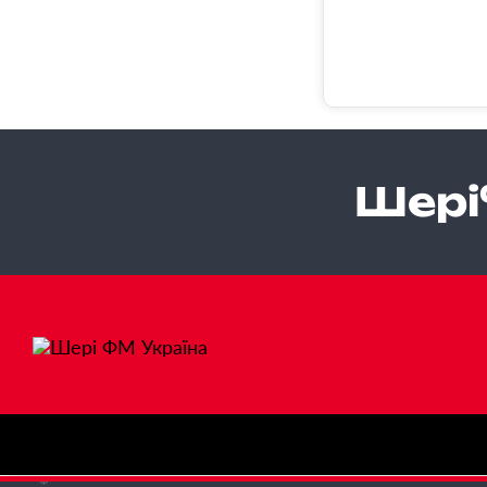
Шері
❄