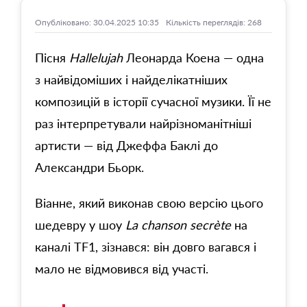
Опубліковано: 30.04.2025 10:35
Кількість переглядів: 268
Пісня
Hallelujah
Леонарда Коена — одна
з найвідоміших і найделікатніших
композицій в історії сучасної музики. Її не
раз інтерпретували найрізноманітніші
артисти — від Джеффа Баклі до
Александри Бьорк.
Віанне, який виконав свою версію цього
шедевру у шоу
La chanson secrète
на
каналі TF1, зізнався: він довго вагався і
мало не відмовився від участі.