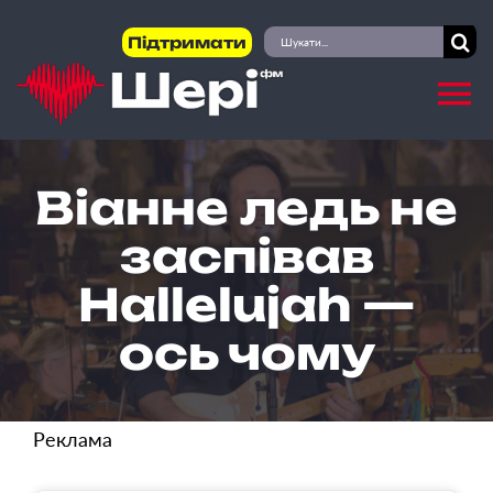
Skip
Пошук
Підтримати
to
...
content
Віанне ледь не
заспівав
Hallelujah —
ось чому
Реклама