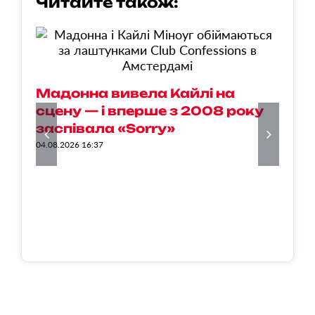
Читайте також:
Ж
Мадонна вивела Кайлі на
П
сцену — і вперше з 2008 року
с
заспівала «Sorry»
п
04.08.2026 16:37
02