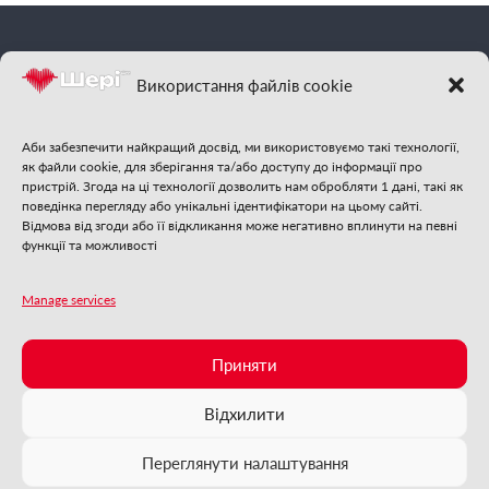
фм
Шері
| Відчуй
Використання файлів cookie
гарну музику
Аби забезпечити найкращий досвід, ми використовуємо такі технології,
як файли cookie, для зберігання та/або доступу до інформації про
пристрій. Згода на ці технології дозволить нам обробляти 1 дані, такі як
поведінка перегляду або унікальні ідентифікатори на цьому сайті.
Відмова від згоди або її відкликання може негативно вплинути на певні
функції та можливості
Стежте за нами:
Manage services
❄
❄
❄
❄
Приняти
фм
2025 | Шері
| Із самого серця Бучі
ФМ
Шері
онлайн
❄
❄
Відхилити
❄
❄
❄
Зараз грає:
❄
❄
❄
❄
❄
Low Steppa - You`re My Life
❄
❄
Переглянути налаштування
❄
❄
❄
❄