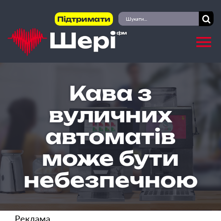
Skip
Пошук
Підтримати
to
...
content
Кава з
вуличних
автоматів
може бути
небезпечною
Реклама