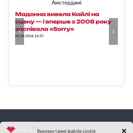
С
Мадонна вивела Кайлі на
в
сцену — і вперше з 2008 року
к
заспівала «Sorry»
п
04.08.2026 16:37
04
фм
Шері
| Відчуй
Використання файлів cookie