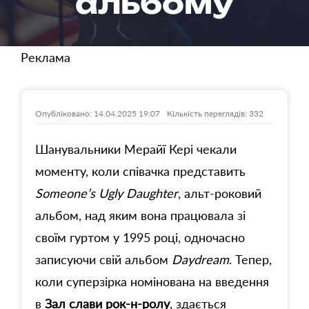
альбому
Реклама
Опубліковано: 14.04.2025 19:07
Кількість переглядів: 332
Шанувальники Мерайї Кері чекали
моменту, коли співачка представить
Someone’s Ugly Daughter
, альт-роковий
альбом, над яким вона працювала зі
своїм гуртом у 1995 році, одночасно
записуючи свій альбом
Daydream
. Тепер,
коли суперзірка номінована на введення
в
Зал слави рок-н-ролу
, здається