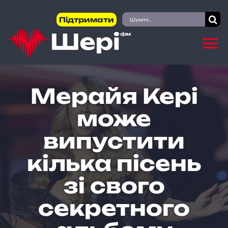
Skip
Пошук
Підтримати
to
...
content
Мерайя Кері
може
випустити
кілька пісень
зі свого
секретного