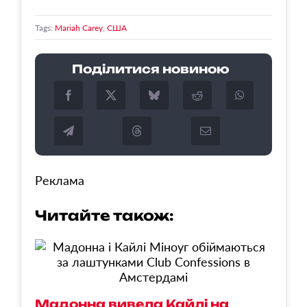
Tags:
Mariah Carey
,
США
Поділитися новиною
Реклама
Читайте також:
С
Мадонна вивела Кайлі на
в