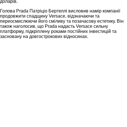
доларів.
Голова Prada Патріціо Бертеллі висловив намір компанії
продовжити спадщину Versace, відзначаючи та
переосмислюючи його сміливу та позачасову естетику. Він
також наголосив, що Prada надасть Versace сильну
платформу, підкріплену роками постійних інвестицій та
засновану на довгострокових відносинах.