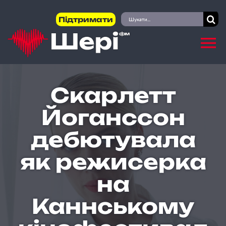
Skip
Пошук
Підтримати
to
...
content
Скарлетт
Йоганссон
дебютувала
як режисерка
на
Каннському