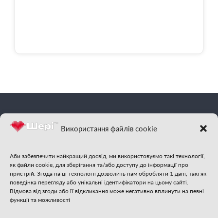
фм
Шері
| Відчуй
Використання файлів cookie
гарну музику
Аби забезпечити найкращий досвід, ми використовуємо такі технології,
як файли cookie, для зберігання та/або доступу до інформації про
пристрій. Згода на ці технології дозволить нам обробляти 1 дані, такі як
поведінка перегляду або унікальні ідентифікатори на цьому сайті.
Відмова від згоди або її відкликання може негативно вплинути на певні
функції та можливості