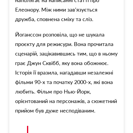
наполягає на написанні статті про
Елеонору. Між ними зав’язується
дружба, сповнена сміху та сліз.
Йоганссон розповіла, що не шукала
проєкту для режисури. Вона прочитала
сценарій, зацікавившись тим, що в ньому
грає Джун Сквібб, яку вона обожнює.
Історія її вразила, нагадавши незалежні
фільми 90-х та початку 2000-х, які вона
любить. Фільм про Нью-Йорк,
орієнтований на персонажів, а сюжетний
прийом був дуже несподіваним.