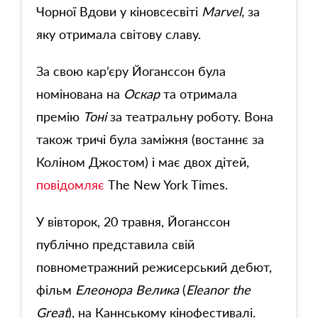
Чорної Вдови у кіновсесвіті
Marvel,
за
яку отримала світову славу.
За свою кар’єру Йоганссон була
номінована на
Оскар
та отримала
премію
Тоні
за театральну роботу. Вона
також тричі була заміжня (востаннє за
Коліном Джостом) і має двох дітей,
повідомляє
The New York Times.
У вівторок, 20 травня, Йоганссон
публічно представила свій
повнометражний режисерський дебют,
фільм
Елеонора Велика
(
Eleanor the
Great
), на Каннському кінофестивалі.