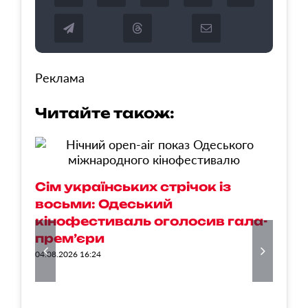
Реклама
Читайте також:
3
Сім українських стрічок із
т
восьми: Одеський
у
кінофестиваль оголосив гала-
п
прем’єри
02
04.08.2026 16:24